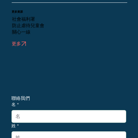
​更多資源
社會福利署
防止虐待兒童會
關心一線
更多
聯絡我們
名
*
姓
*