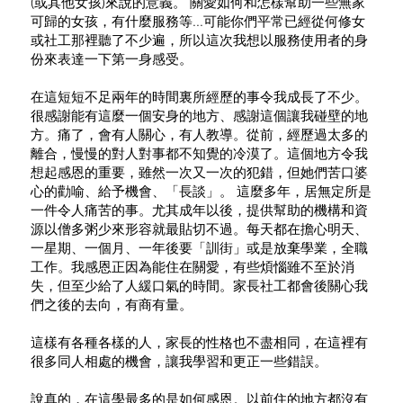
(或其他女孩)來說的意義。 關愛如何和怎樣幫助一些無家
可歸的女孩，有什麼服務等...可能你們平常已經從何修女
或社工那裡聽了不少遍，所以這次我想以服務使用者的身
份來表達一下第一身感受。
在這短短不足兩年的時間裏所經歷的事令我成長了不少。
很感謝能有這麼一個安身的地方、感謝這個讓我碰壁的地
方。痛了，會有人關心，有人教導。從前，經歷過太多的
離合，慢慢的對人對事都不知覺的冷漠了。這個地方令我
想起感恩的重要，雖然一次又一次的犯錯，但她們苦口婆
心的勸喻、給予機會、「長談」。 這麼多年，居無定所是
一件令人痛苦的事。尤其成年以後，提供幫助的機構和資
源以僧多粥少來形容就最貼切不過。每天都在擔心明天、
一星期、一個月、一年後要「訓街」或是放棄學業，全職
工作。我感恩正因為能住在關愛，有些煩惱雖不至於消
失，但至少給了人緩口氣的時間。家長社工都會後關心我
們之後的去向，有商有量。
這樣有各種各樣的人，家長的性格也不盡相同，在這裡有
很多同人相處的機會，讓我學習和更正一些錯誤。
說真的，在這學最多的是如何感恩。以前住的地方都沒有