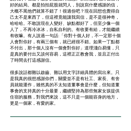
好的結局。都是拍拍屁股就閃人，別說寫什麼感謝的信，
大概不罵他們就算不錯了！很過份吧？現在回想也覺得自
己太不是東西了，但這裡竟能讓我寫信，是不是很神奇，
哈哈哈。不敢說現在人變好、缺點都好了，但至少像一個
人了，不再冷冰冰，自私自利的。有收要有給，才能繼續
有收嘛。有人說過一句話:「你對十個人好，不一定那十個
人會對你好，有兩三個有，就已經很不錯。如果一丁點都
不付出，那十個人沒有一個會對你好」道理淺白易懂，只
是真的要付出又談何容易，這裡正正教會我，並且正付出
了時間去打這感謝信。
很多說話都難以啟齒、難以用文字詳細具體的寫出來。只
是我真的很想感謝你們，關愛並不是有社工、家長、有舍
員就能運作，雖然真的不太知道董事會是什麼，但知道董
事會的支持真的十分最要，繼續堅持為那些無家女孩提供
住宿的服務，對我們來說，這不只是一個能容身的地方，
更是一個家，有愛的家。