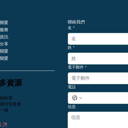
聯絡我們
關愛
名
*
服務
資訊
分享
姓
*
關愛
關愛
電子郵件
*
更多資源
電話
福利署
虐待兒童會
信息
一線
多