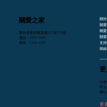
關愛之家
關於
關愛
關愛
青衣長青邨青葵樓207至214室
關愛
電話：2337-7692
傳真：2336-6741
支持
聯絡
​
社會
防止
關心
更