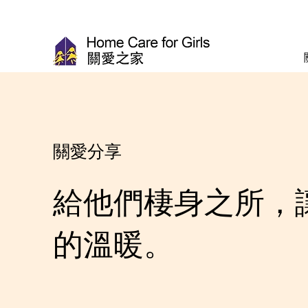
關愛分享
給他們棲身之所，
的溫暖。