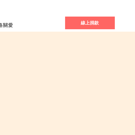
線上捐款
絡關愛