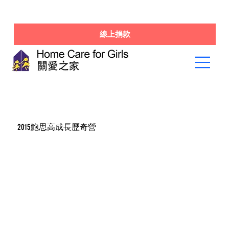
線上捐款
2015鮑思高成長歷奇營