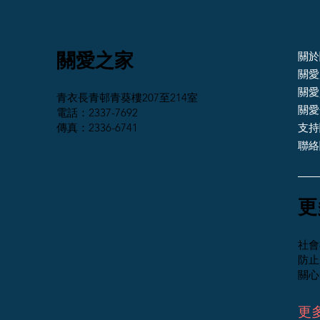
關愛之家
關於
關愛
關愛
青衣長青邨青葵樓207至214室
關愛
電話：2337-7692
傳真：2336-6741
支持
聯絡
​
社會
防止
關心
更