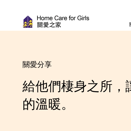
關愛分享
給他們棲身之所，
的溫暖。