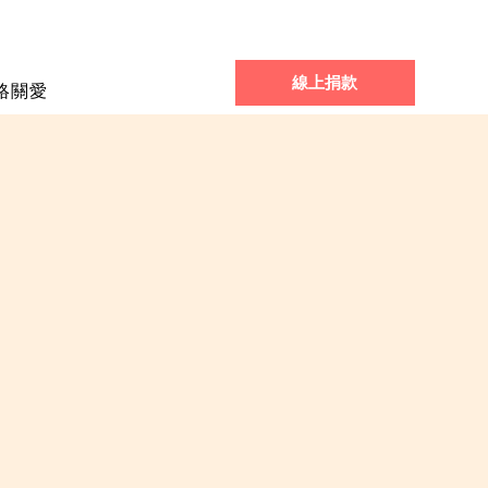
線上捐款
絡關愛