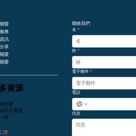
聯絡我們
關愛
名
*
服務
資訊
分享
姓
*
關愛
關愛
電子郵件
*
更多資源
電話
福利署
虐待兒童會
信息
一線
多