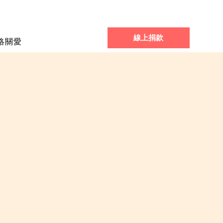
線上捐款
絡關愛