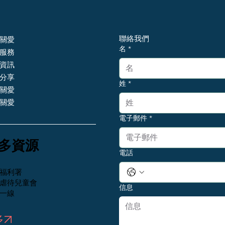
聯絡我們
關愛
名
*
服務
資訊
分享
姓
*
關愛
關愛
電子郵件
*
更多資源
電話
福利署
虐待兒童會
信息
一線
多