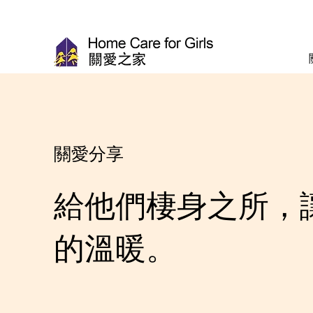
關愛分享
給他們棲身之所，
的溫暖。