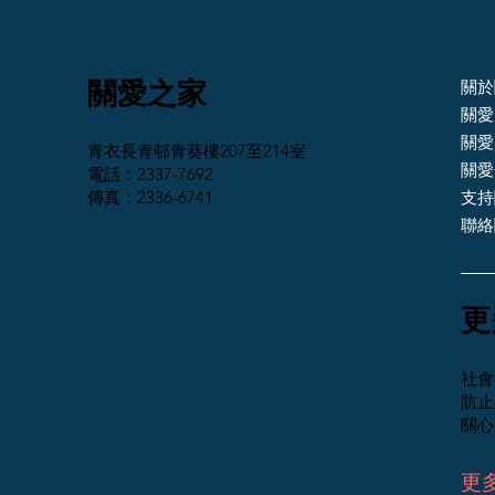
關愛之家
關於
關愛
關愛
青衣長青邨青葵樓207至214室
關愛
電話：2337-7692
傳真：2336-6741
支持
聯絡
​
社會
防止
關心
更