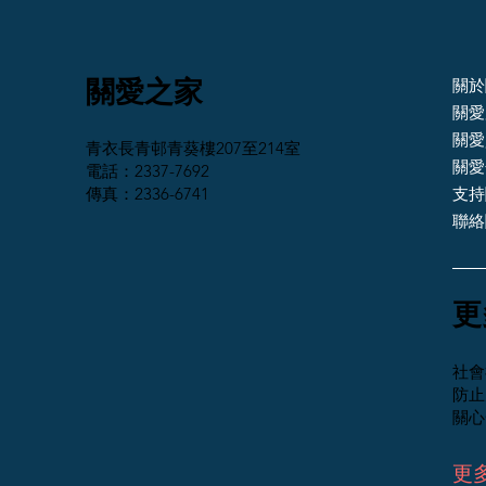
關愛之家
關於
關愛
關愛
青衣長青邨青葵樓207至214室
關愛
電話：2337-7692
傳真：2336-6741
支持
聯絡
​
社會
防止
關心
更