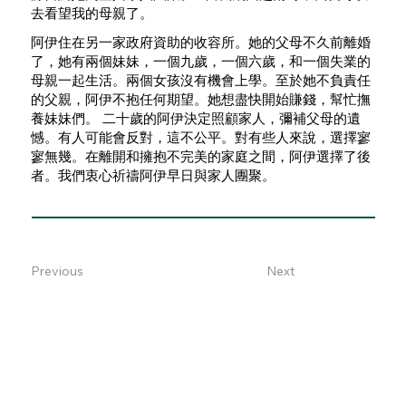
去看望我的母親了。
阿伊住在另一家政府資助的收容所。她的父母不久前離婚
了，她有兩個妹妹，一個九歲，一個六歲，和一個失業的
母親一起生活。兩個女孩沒有機會上學。至於她不負責任
的父親，阿伊不抱任何期望。她想盡快開始賺錢，幫忙撫
養妹妹們。 二十歲的阿伊決定照顧家人，彌補父母的遺
憾。有人可能會反對，這不公平。對有些人來說，選擇寥
寥無幾。在離開和擁抱不完美的家庭之間，阿伊選擇了後
者。我們衷心祈禱阿伊早日與家人團聚。
Previous
Next