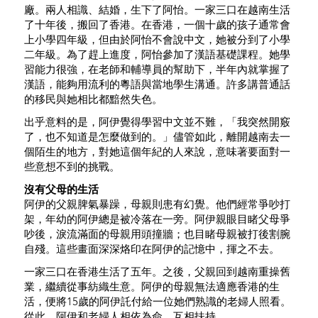
廠。兩人相識、結婚，生下了阿怡。一家三口在越南生活
了十年後，搬回了香港。在香港，一個十歲的孩子通常會
上小學四年級，但由於阿怡不會說中文，她被分到了小學
二年級。為了趕上進度，阿怡參加了漢語基礎課程。她學
習能力很強，在老師和輔導員的幫助下，半年內就掌握了
漢語，能夠用流利的粵語與當地學生溝通。許多講普通話
的移民與她相比都黯然失色。
出乎意料的是，阿伊覺得學習中文並不難，「我突然開竅
了，也不知道是怎麼做到的。」儘管如此，離開越南去一
個陌生的地方，對她這個年紀的人來說，意味著要面對一
些意想不到的挑戰。
沒有父母的生活
阿伊的父親脾氣暴躁，母親則患有幻覺。他們經常爭吵打
架，年幼的阿伊總是被冷落在一旁。阿伊親眼目睹父母爭
吵後，淚流滿面的母親用頭撞牆；也目睹母親被打後割腕
自殘。這些畫面深深烙印在阿伊的記憶中，揮之不去。
一家三口在香港生活了五年。之後，父親回到越南重操舊
業，繼續從事紡織生意。阿伊的母親無法適應香港的生
活，便將15歲的阿伊託付給一位她們熟識的老婦人照看。
從此，阿伊和老婦人相依為命，互相扶持。