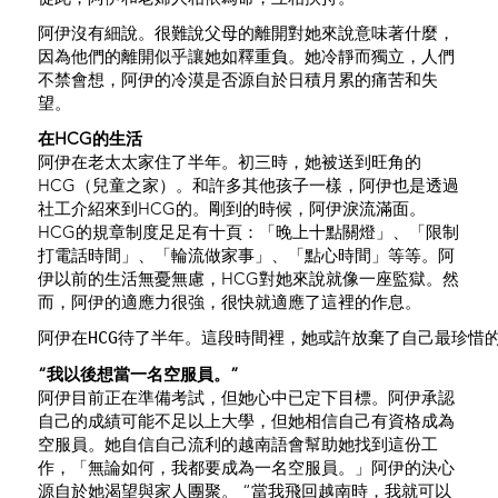
阿伊沒有細說。很難說父母的離開對她來說意味著什麼，
因為他們的離開似乎讓她如釋重負。她冷靜而獨立，人們
不禁會想，阿伊的冷漠是否源自於日積月累的痛苦和失
望。
在HCG的生活
阿伊在老太太家住了半年。初三時，她被送到旺角的
HCG（兒童之家）。和許多其他孩子一樣，阿伊也是透過
社工介紹來到HCG的。剛到的時候，阿伊淚流滿面。
HCG的規章制度足足有十頁：「晚上十點關燈」、「限制
打電話時間」、「輪流做家事」、「點心時間」等等。阿
伊以前的生活無憂無慮，HCG對她來說就像一座監獄。然
而，阿伊的適應力很強，很快就適應了這裡的作息。
阿伊在HCG待了半年。這段時間裡，她或許放棄了自己最珍惜
“我以後想當一名空服員。”
阿伊目前正在準備考試，但她心中已定下目標。阿伊承認
自己的成績可能不足以上大學，但她相信自己有資格成為
空服員。她自信自己流利的越南語會幫助她找到這份工
作，「無論如何，我都要成為一名空服員。」阿伊的決心
源自於她渴望與家人團聚。 “當我飛回越南時，我就可以