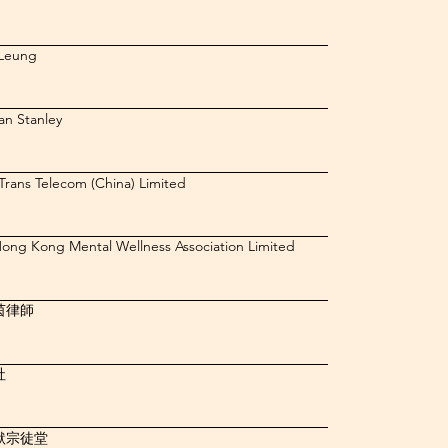
 Leung
n Stanley
Trans Telecom (China) Limited
ong Kong Mental Wellness Association Limited
茵律師
社
默宗徒堂