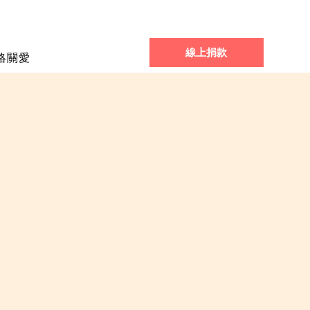
線上捐款
絡關愛