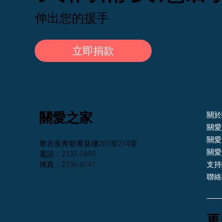
伸出您的援手
立即捐款
關愛之家
關於
關愛
關愛
青衣長青邨青葵樓207至214室
關愛
電話：2337-7692
傳真：2336-6741
支持
聯絡
​