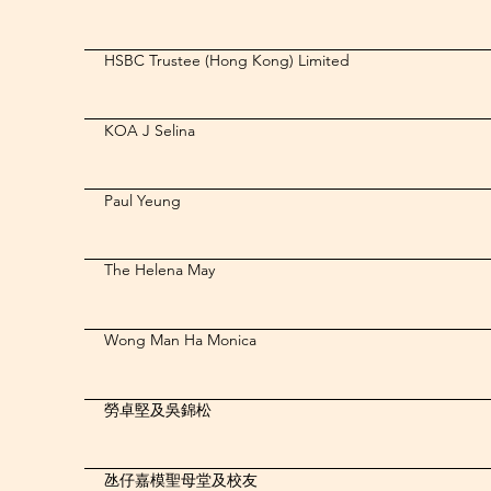
HSBC Trustee (Hong Kong) Limited
KOA J Selina
Paul Yeung
The Helena May
Wong Man Ha Monica
勞卓堅及吳錦松
氹仔嘉模聖母堂及校友