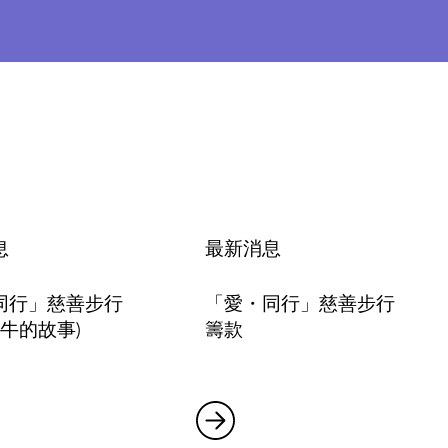
息
最新消息
同行」慈善步行
「愛・同行」慈善步行
蝸牛的故事)
籌款