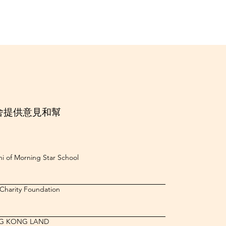
舍提供意見和幫
i of Morning Star School
 Charity Foundation
G KONG LAND