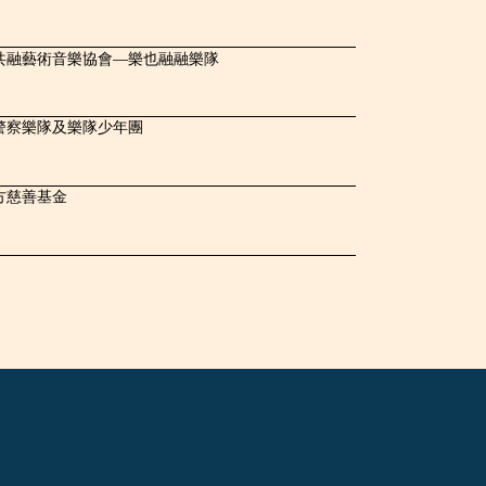
共融藝術音樂協會—樂也融融樂隊
警察樂隊及樂隊少年團
方慈善基金