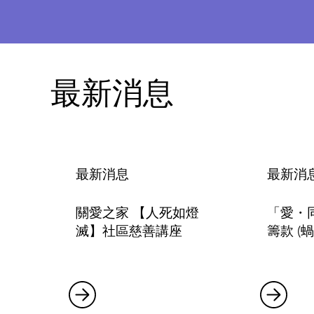
最新消息
最新消息
最新消
關愛之家 【人死如燈
「愛・
滅】社區慈善講座
籌款 (