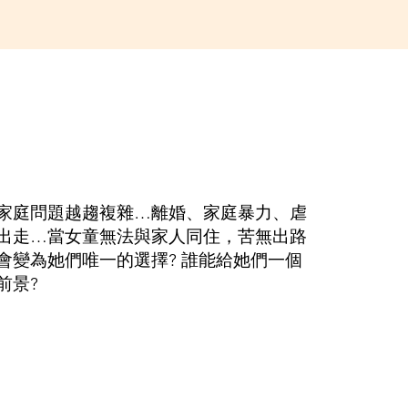
家庭問題越趨複雜…離婚、家庭暴力、虐
出走…當女童無法與家人同住，苦無出路
會變為她們唯一的選擇? 誰能給她們一個
前景?