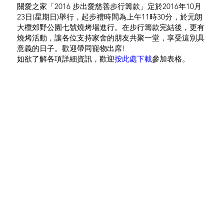
關愛之家「2016 步出愛慈善步行籌款」定於2016年10月
23日(星期日)舉行，起步禮時間為上午11時30分，於元朗
大欖郊野公園七號燒烤場進行。在步行籌款完結後，更有
燒烤活動，讓各位支持家舍的朋友共聚一堂，享受這別具
意義的日子。歡迎帶同寵物出席!
如欲了解各項詳細資訊，歡迎
按此處下載
參加表格。